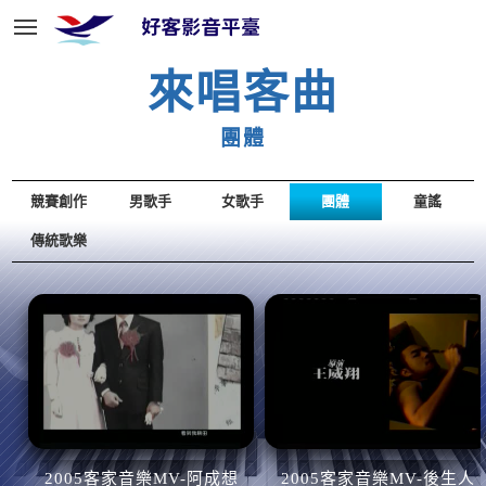
來唱客曲
團體
競賽創作
男歌手
女歌手
團體
童謠
傳統歌樂
2005客家音樂MV-阿成想
2005客家音樂MV-後生人