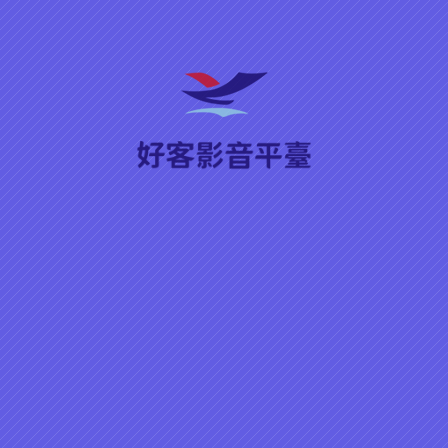
來唱客曲／女歌手／客家音樂
類型
MV2007年
客家音樂MV2007年
節目系列
上架時間
關鍵字
創作者
語言（腔調）
▶ 播放
分享
2007客家音樂MV-月光光