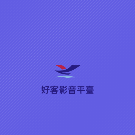
來學客語
兒少專區
來去客庄
新
▶ 播放
分享