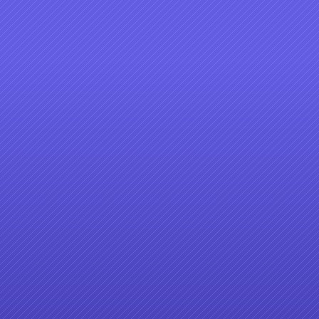
黃金稻浪-第一集
2
3
11
12
13