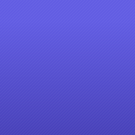
1-20
客家語言宣導短片_無閒道篇
2