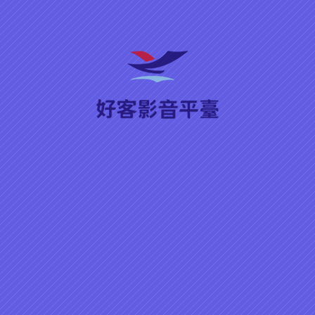
新聞視野／文宣短片／活動短
類型
片-2005年
活動短片-2005年
節目系列
上架時間
關鍵字
創作者
語言（腔調）
▶ 播放
分享
客家語言宣導短片_無閒道篇