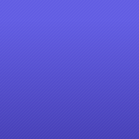
4
哈客音樂盒 第9集
6
7