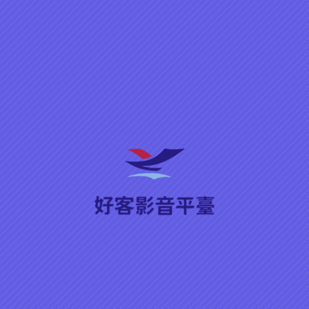
來學客語
兒少專區
來去客庄
新
▶ 播放
分享