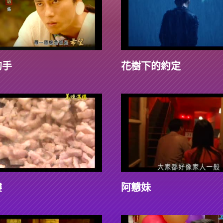
的手
花樹下的約定
樓
阿戇妹