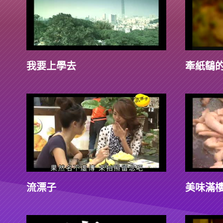
我要上學去
牽紙鷂
流漂子
美味滿