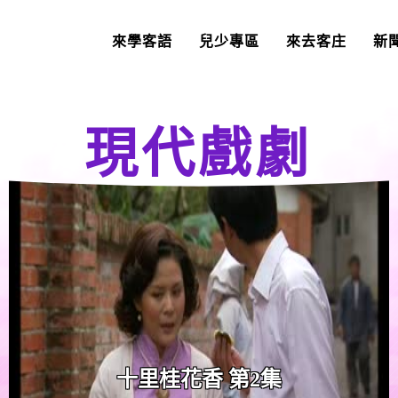
來學客語
兒少專區
來去客庄
新
現代戲劇
十里桂花香 第2集