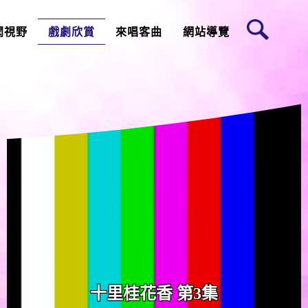
聞視野
戲劇欣賞
來唱客曲
網站導覽
十里桂花香 第3集