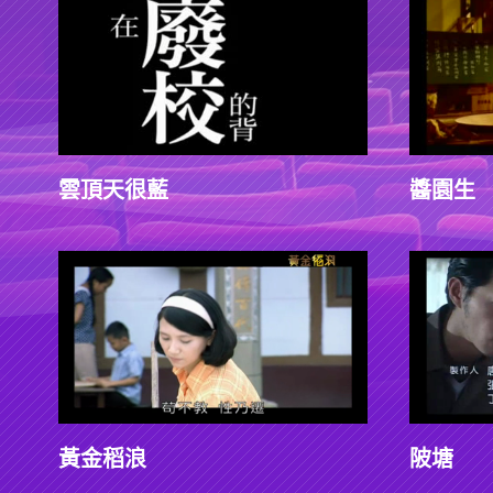
雲頂天很藍
醬園生
黃金稻浪
陂塘