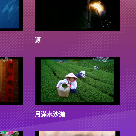
源
月滿水沙漣