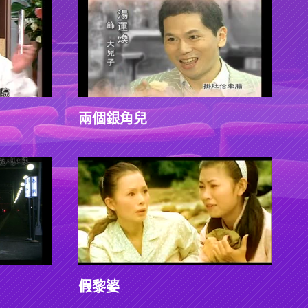
兩個銀角兒
假黎婆