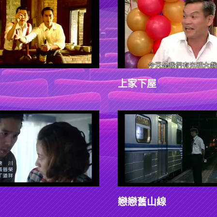
上家下屋
戀戀舊山線