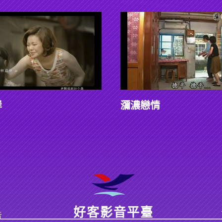
岸
瀰濃戀情
好客影音平臺
告